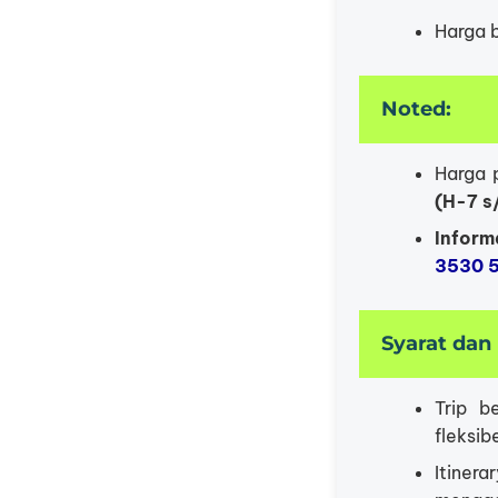
Harga 
Noted:
Harga 
(H-7 s
Inform
3530 
Syarat dan
Trip b
fleksib
Itiner