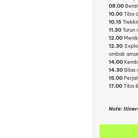
08.00
Beran
10.00
Tiba d
10.15
Trekki
11.30
Turun d
12.00
Menikm
12.30
Explor
ombak ama
14.00
Kembal
14.30
Bilas 
15.00
Perja
17.00
Tiba &
Note: Itine