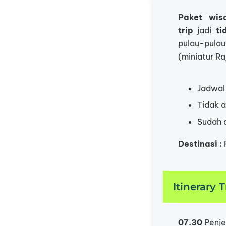
Paket wis
trip
jadi
ti
pulau-pulau
(miniatur Ra
Jadwal 
Tidak 
Sudah d
Destinasi :
P
Itinerary 
07.30
Penje