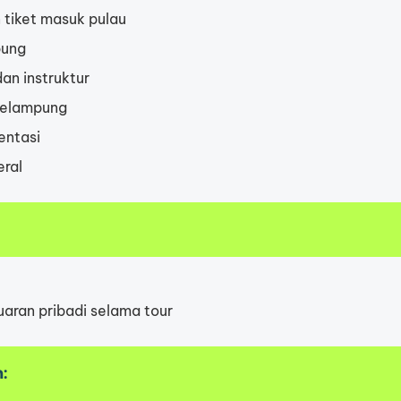
n tiket masuk pulau
ung
an instruktur
pelampung
ntasi
eral
aran pribadi selama tour
n
: