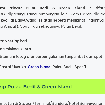
ata Private Pulau Bedil & Green Island
ini sifa
dak
digabung sama rombongan lain. Kamu akan diajak 
 kecil di Banyuwangi selatan seperti menikmati indahnya 
ja Ampat), Spot T dan eksotisnya Pulau Bedil.
trip setiap hari
ada minimal kuota
itemani fotografer berpengalaman tanpa ribet cari spot 
antai Mustika,
Green Island
, Pulau Bedil, Spot T
Trip Pulau Bedil & Green Island
mputan di Stasiun/Terminal/Bandara/Hotel Banyuwangi