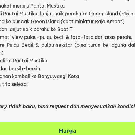
gkat menuju Pantai Mustika
i Pantai Mustika, lanjut naik perahu ke Green Island (±15 m
ng ke puncak Green Island (spot miniatur Raja Ampat)
an lanjut naik perahu ke Spot T
ati view pulau-pulau kecil & foto-foto dari atas perahu
e Pulau Bedil & pulau sekitar (bisa turun ke laguna da
n)
i ke Pantai Mustika
dan bersih-bersih
lanan kembali ke Banyuwangi Kota
 trip selesai
rary tidak baku, bisa request dan menyesuaikan kondis
Harga