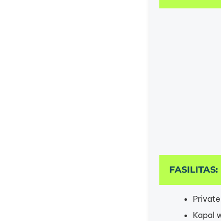
FASILITAS:
Private
Kapal w