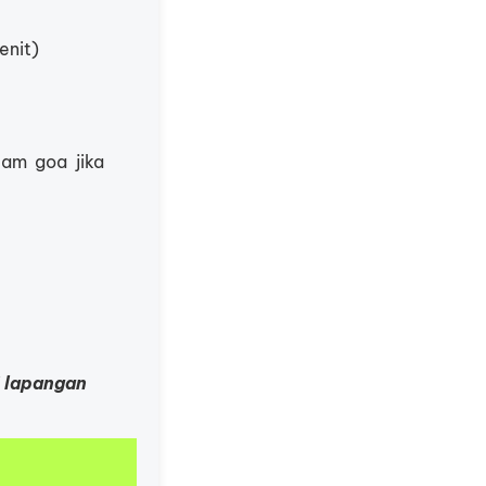
enit)
lam goa jika
i lapangan