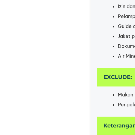
Izin da
Pelamp
Guide d
Jaket 
Dokume
Air Min
EXCLUDE:
Makan
Pengelu
Keteranga