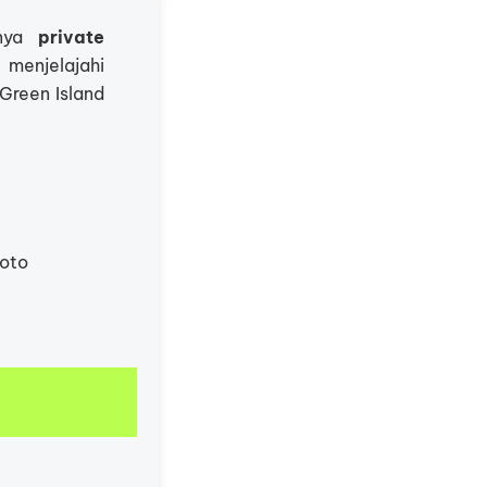
tnya
private
menjelajahi
Green Island
foto