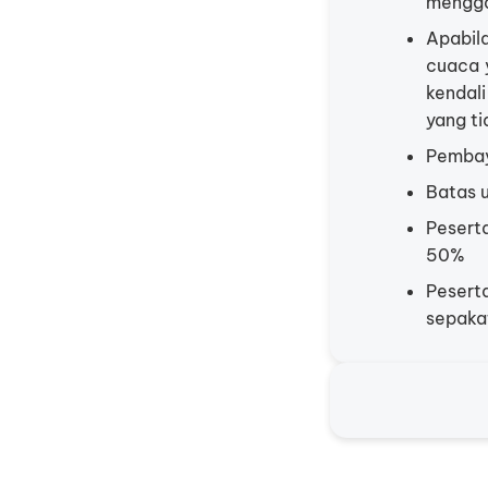
mengga
Apabil
cuaca 
kendal
yang ti
Pembay
Batas u
Pesert
50%
Pesert
sepaka