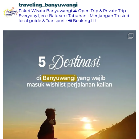
traveling_banyuwangi
Paket Wisata Banyuwangi 🌊
Open Trip & Private Trip
Everyday
Ijen • Baluran • Tabuhan • Menjangan
Trusted
local guide & Transport
•
📲 Booking:👇🏻