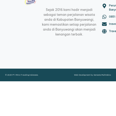
Peru
Sejak 2016 kami hadir menjadi
Bany
sebagai teman perjalanan wisata
0851
anda di Kabupaten Banyuwangi,
trav
kami memastikan setiap perjalanan
anda di Banyuwangi akan menjadi
Trav
kenangan terbaik.
© 2025 PT. Mitra Traveling Indonesia.
Web Development by
Semesta Multitekno