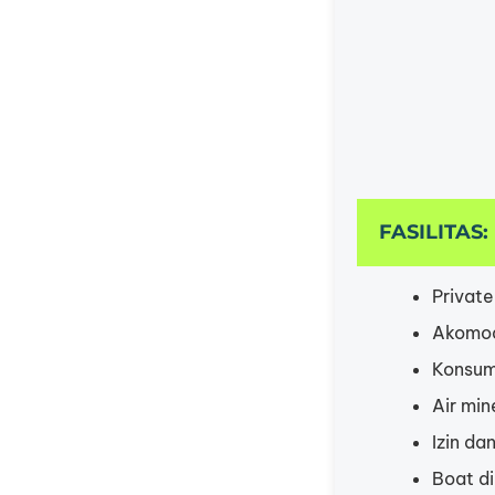
FASILITAS:
Private
Akomoda
Konsum
Air min
Izin da
Boat di