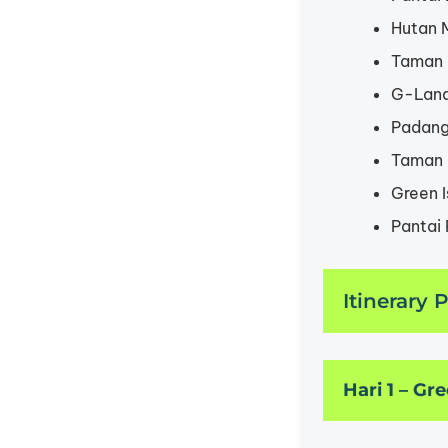
Hutan 
Taman 
G-Land 
Padang
Taman 
Green I
Pantai 
Itinerary
Hari 1 – Gr