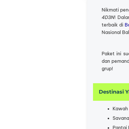
Nikmati pen
4D3N
! Dala
terbaik di
B
Nasional Ba
Paket ini s
dan pemandu
grup!
Destinasi 
Kawah I
Savana
Pantai