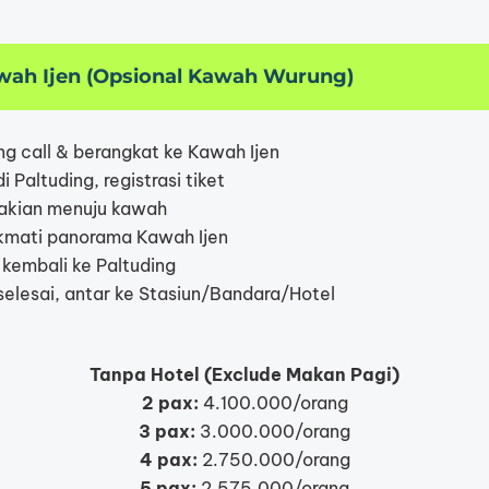
awah Ijen (Opsional Kawah Wurung)
ng call & berangkat ke Kawah Ijen
 Paltuding, registrasi tiket
akian menuju kawah
kmati panorama Kawah Ijen
 kembali ke Paltuding
selesai, antar ke Stasiun/Bandara/Hotel
Tanpa Hotel (Exclude Makan Pagi)
2 pax:
4.100.000/orang
3 pax:
3.000.000/orang
4 pax:
2.750.000/orang
5 pax:
2.575.000/orang