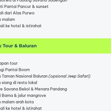
 satwa di Padang Savana Sadengan
ti Pantai Pancur & sunset
li dari Alas Purwo
n malam
i ke hotel & istirahat
ty Tour & Baluran
apan tour
ngi Pantai Boom
u Taman Nasional Baluran
(opsional Jeep Safari)
siang di resto lokal
re Savana Bekol & Menara Pandang
i Bama & jalur mangrove
 malam arah kota
i ke hotel & istirahat