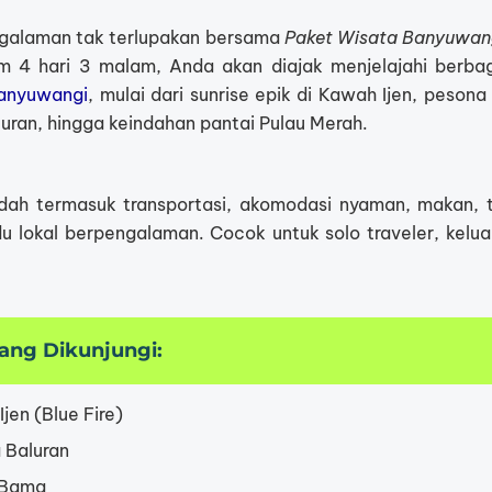
galaman tak terlupakan bersama
Paket Wisata Banyuwan
m 4 hari 3 malam, Anda akan diajak menjelajahi berbag
anyuwangi
, mulai dari sunrise epik di Kawah Ijen, peson
luran, hingga keindahan pantai Pulau Merah.
udah termasuk transportasi, akomodasi nyaman, makan, t
 lokal berpengalaman. Cocok untuk solo traveler, kelu
Yang Dikunjungi:
jen (Blue Fire)
 Baluran
 Bama