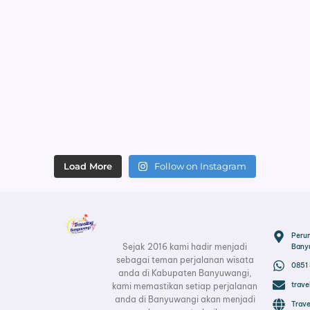
Load More
Follow on Instagram
Peru
Sejak 2016 kami hadir menjadi
Bany
sebagai teman perjalanan wisata
0851
anda di Kabupaten Banyuwangi,
trav
kami memastikan setiap perjalanan
anda di Banyuwangi akan menjadi
Trav