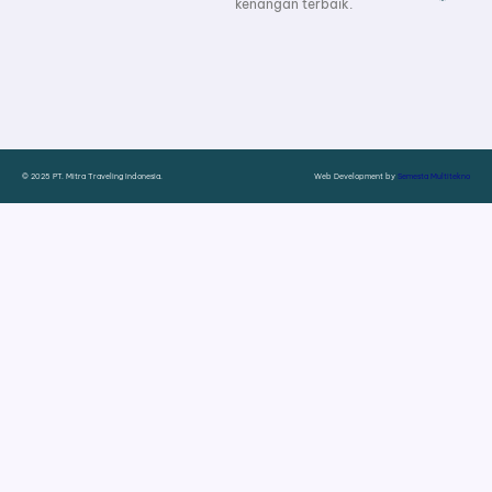
kenangan terbaik.
© 2025 PT. Mitra Traveling Indonesia.
Web Development by
Semesta Multitekno