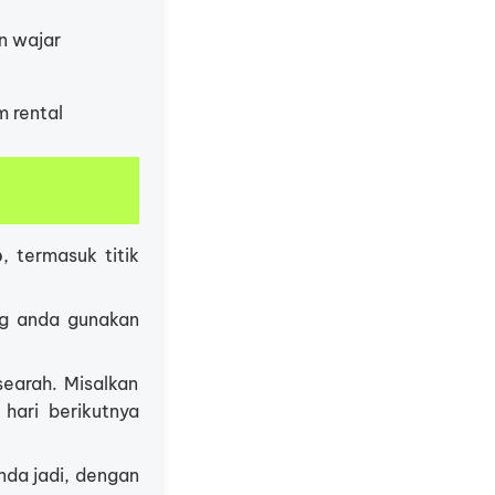
n wajar
m rental
p
, termasuk titik
ng anda gunakan
searah. Misalkan
hari berikutnya
da jadi, dengan