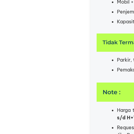
Mobil +
Penjem
Kapasi
Tidak Term
Parkir,
Pemakai
Note :
Harga 
s/d H+
Reque