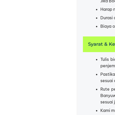
Jika B
Harap 
Durasi
Biaya o
Syarat & K
Tulis 
penjem
Pastik
sesuai
Rute pe
Banyuw
sesuai
Kami m