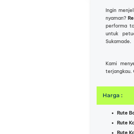
Ingin menje
nyaman?
Re
performa t
untuk petu
Sukamade.
Kami menye
terjangkau. 
Harga :
Rute Ba
Rute Ka
Rute K