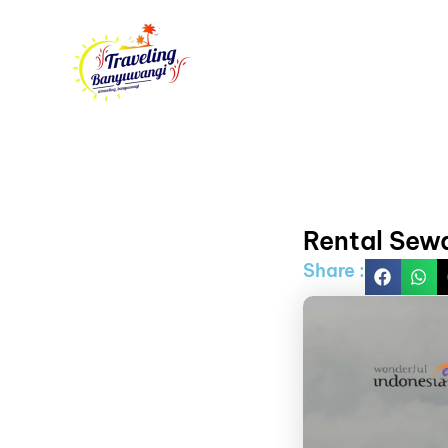
Skip
to
content
Rental Sew
Share :