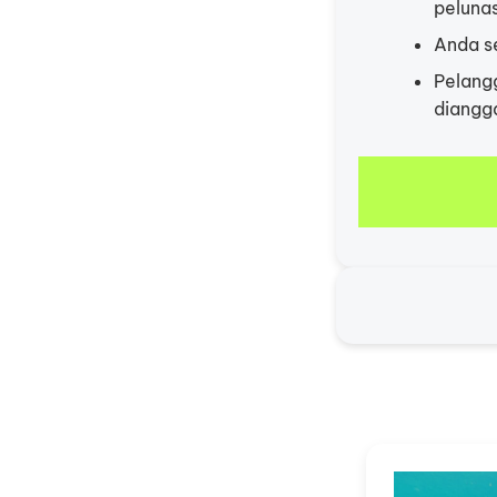
peluna
Anda s
Pelang
diangg