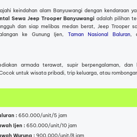
lajahi keindahan alam Banyuwangi dengan kendaraan y
ntal Sewa Jeep Trooper Banyuwangi
adalah pilihan t
angguh dan siap melibas medan berat, Jeep Trooper s
alangan ke Gunung Ijen,
Taman Nasional Baluran
, 
diakan armada terawat, supir berpengalaman, dan
Cocok untuk wisata pribadi, trip keluarga, atau rombongan
luran :
650.000/unit/5 jam
wah Ijen :
650.000/unit/10 jam
awah Wurung :
900.000/unit/8 jam