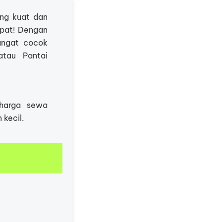
ang kuat dan
epat! Dengan
angat cocok
atau Pantai
 harga sewa
 kecil.