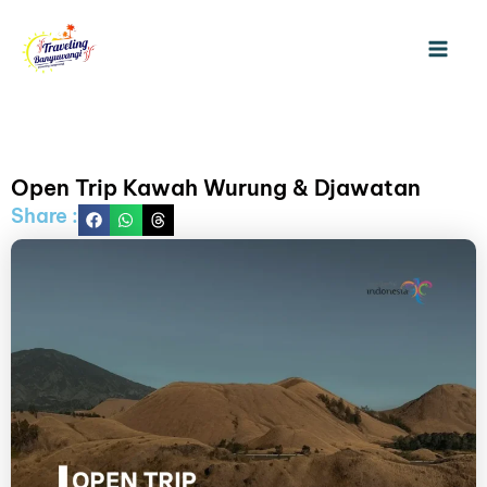
Skip
Ma
to
Me
content
Open Trip Kawah Wurung & Djawatan
Share :