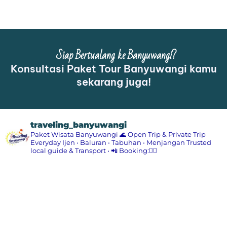
Siap Bertualang ke Banyuwangi?
Konsultasi Paket Tour Banyuwangi kamu
sekarang juga!
traveling_banyuwangi
Paket Wisata Banyuwangi 🌊
Open Trip & Private Trip
Everyday
Ijen • Baluran • Tabuhan • Menjangan
Trusted
local guide & Transport
•
📲 Booking:👇🏻