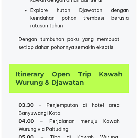
kawah dengan aman dan seru!
Explore hutan Djawatan dengan
keindahan pohon trembesi berusia
ratusan tahun
Dengan tumbuhan paku yang membuat
setiap dahan pohonnya semakin eksotis
Itinerary Open Trip Kawah
Wurung & Djawatan
03.30
– Penjemputan di hotel area
Banyuwangi Kota
04.00
– Perjalanan menuju Kawah
Wurung via Paltuding
05.00
– Tiba di Kawah Wurung,