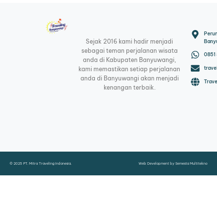
Peru
Sejak 2016 kami hadir menjadi
Bany
sebagai teman perjalanan wisata
0851
anda di Kabupaten Banyuwangi,
trav
kami memastikan setiap perjalanan
anda di Banyuwangi akan menjadi
Trav
kenangan terbaik.
© 2025 PT. Mitra Traveling Indonesia.
Web Development by
Semesta Multitekno